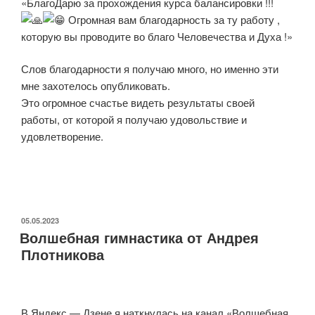
«БлагоДарю за прохождения курса балансировки !!!
Огромная вам благодарность за ту работу ,
которую вы проводите во благо Человечества и Духа !»
Слов благодарности я получаю много, но именно эти
мне захотелось опубликовать.
Это огромное счастье видеть результаты своей
работы, от которой я получаю удовольствие и
удовлетворение.
ОПУБЛИКОВАНО
05.05.2023
Волшебная гимнастика от Андрея
Плотникова
В Яндекс — Дзене я наткнулась на канал «Волшебная