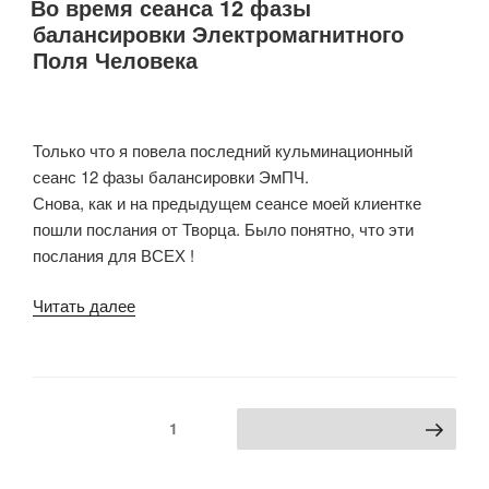
Во время сеанса 12 фазы
балансировки Электромагнитного
Поля Человека
Только что я повела последний кульминационный
сеанс 12 фазы балансировки ЭмПЧ.
Снова, как и на предыдущем сеансе моей клиентке
пошли послания от Творца. Было понятно, что эти
послания для ВСЕХ !
«Во
Читать далее
время
сеанса
12
фазы
Пагинация
Страница
1
Следующая страница
балансировки
записей
Электромагнитного
Поля